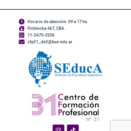
Horario de atención: 09 a 17 hs.
Pichincha 467, CBA.
11-5479-5536
cfp31_de3@bue.edu.ar
I
T