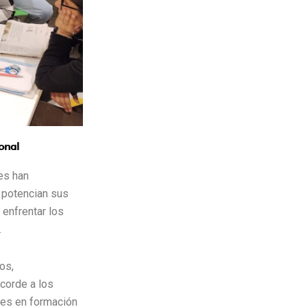
onal
es han
 potencian sus
 enfrentar los
.
os,
corde a los
res en formación